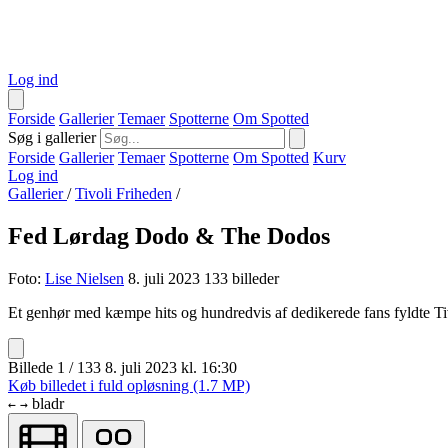
Log ind
Forside
Gallerier
Temaer
Spotterne
Om Spotted
Søg i gallerier
Forside
Gallerier
Temaer
Spotterne
Om Spotted
Kurv
Log ind
Gallerier
/
Tivoli Friheden
/
Fed Lørdag Dodo & The Dodos
Foto:
Lise Nielsen
8. juli 2023
133 billeder
Et genhør med kæmpe hits og hundredvis af dedikerede fans fyldte Ti
Billede 1 / 133
8. juli 2023 kl. 16:30
Køb billedet i fuld opløsning (1.7 MP)
bladr
←
→