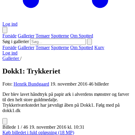
Log ind
Forside
Gallerier
Temaer
Spotterne
Om Spotted
Søg i gallerier
Forside
Gallerier
Temaer
Spotterne
Om Spotted
Kurv
Log ind
Gallerier
/
Dokk1: Trykkeriet
Foto:
Henrik Bundgaard
19. november 2016
46 billeder
Der blev lavet håndtryk på papir ark i alverdens mønstrer og farver
til den helt store guldmedalje.
Trykkeriværkstedet har jævnligt åben på Dokk1. Følg med på
dokk1.dk
Billede 1 / 46
19. november 2016 kl. 10:31
Køb billedet i fuld opløsning (18 MP)