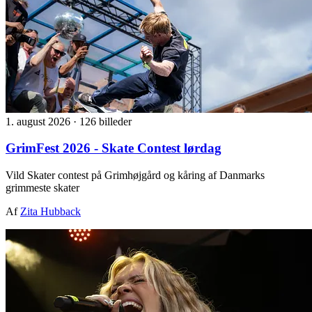
1. august 2026
·
126 billeder
GrimFest 2026 - Skate Contest lørdag
Vild Skater contest på Grimhøjgård og kåring af Danmarks
grimmeste skater
Af
Zita Hubback