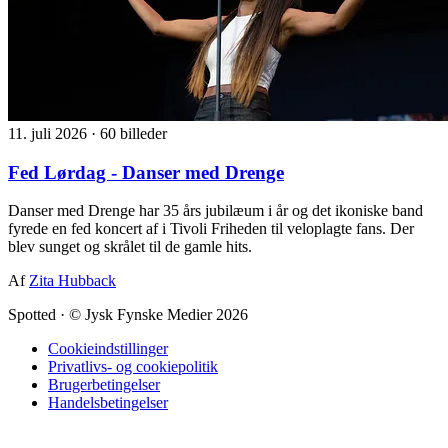
11. juli 2026
·
60 billeder
Fed Lørdag - Danser med Drenge
Danser med Drenge har 35 års jubilæum i år og det ikoniske band
fyrede en fed koncert af i Tivoli Friheden til veloplagte fans. Der
blev sunget og skrålet til de gamle hits.
Af
Zita Hubback
Spotted
·
© Jysk Fynske Medier 2026
Cookieindstillinger
Privatlivs- og cookiepolitik
Brugerbetingelser
Handelsbetingelser