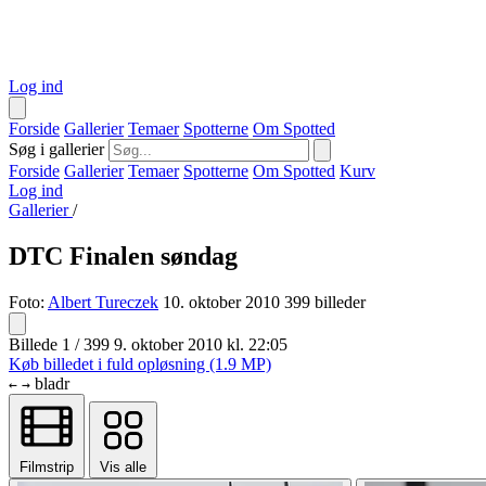
Log ind
Forside
Gallerier
Temaer
Spotterne
Om Spotted
Søg i gallerier
Forside
Gallerier
Temaer
Spotterne
Om Spotted
Kurv
Log ind
Gallerier
/
DTC Finalen søndag
Foto:
Albert Tureczek
10. oktober 2010
399 billeder
Billede 1 / 399
9. oktober 2010 kl. 22:05
Køb billedet i fuld opløsning (1.9 MP)
bladr
←
→
Filmstrip
Vis alle