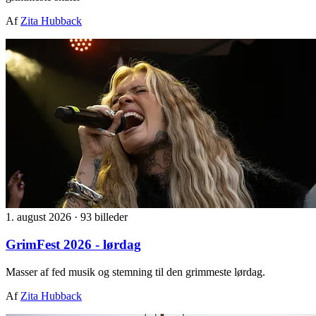
Af
Zita Hubback
1. august 2026
·
93 billeder
GrimFest 2026 - lørdag
Masser af fed musik og stemning til den grimmeste lørdag.
Af
Zita Hubback