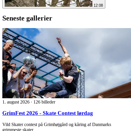
12:08
Seneste gallerier
1. august 2026
·
126 billeder
GrimFest 2026 - Skate Contest lørdag
Vild Skater contest på Grimhøjgård og kåring af Danmarks
grimmeste skater