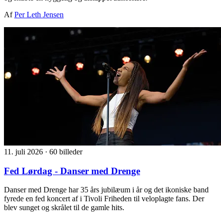
Af
Per Leth Jensen
11. juli 2026
·
60 billeder
Fed Lørdag - Danser med Drenge
Danser med Drenge har 35 års jubilæum i år og det ikoniske band
fyrede en fed koncert af i Tivoli Friheden til veloplagte fans. Der
blev sunget og skrålet til de gamle hits.