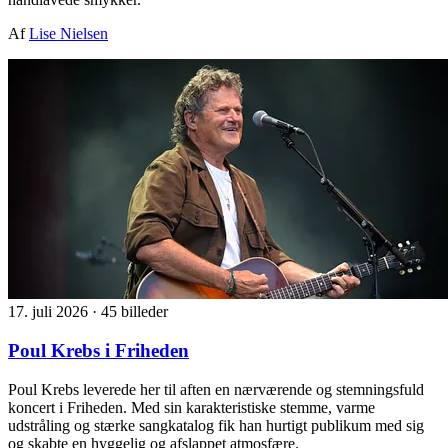
Af
Lise Nielsen
17. juli 2026
·
45 billeder
Poul Krebs i Friheden
Poul Krebs leverede her til aften en nærværende og stemningsfuld
koncert i Friheden. Med sin karakteristiske stemme, varme
udstråling og stærke sangkatalog fik han hurtigt publikum med sig
og skabte en hyggelig og afslappet atmosfære.