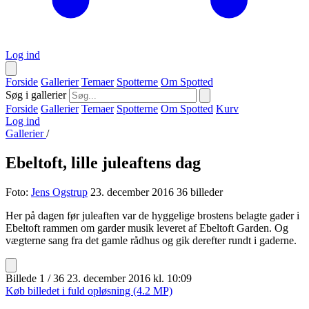
Log ind
Forside
Gallerier
Temaer
Spotterne
Om Spotted
Søg i gallerier
Forside
Gallerier
Temaer
Spotterne
Om Spotted
Kurv
Log ind
Gallerier
/
Ebeltoft, lille juleaftens dag
Foto:
Jens Ogstrup
23. december 2016
36 billeder
Her på dagen før juleaften var de hyggelige brostens belagte gader i
Ebeltoft rammen om garder musik leveret af Ebeltoft Garden. Og
vægterne sang fra det gamle rådhus og gik derefter rundt i gaderne.
Billede 1 / 36
23. december 2016 kl. 10:09
Køb billedet i fuld opløsning (4.2 MP)