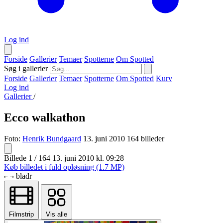
Log ind
Forside
Gallerier
Temaer
Spotterne
Om Spotted
Søg i gallerier
Forside
Gallerier
Temaer
Spotterne
Om Spotted
Kurv
Log ind
Gallerier
/
Ecco walkathon
Foto:
Henrik Bundgaard
13. juni 2010
164 billeder
Billede 1 / 164
13. juni 2010 kl. 09:28
Køb billedet i fuld opløsning (1.7 MP)
bladr
←
→
Filmstrip
Vis alle