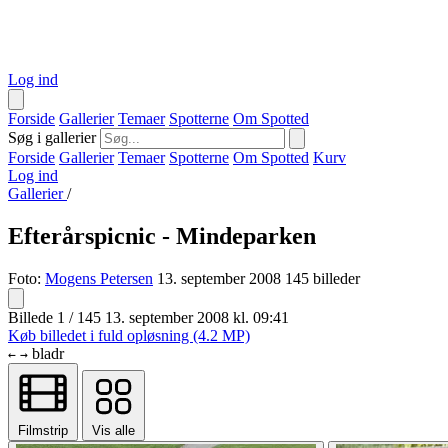
Log ind
Forside
Gallerier
Temaer
Spotterne
Om Spotted
Søg i gallerier
Forside
Gallerier
Temaer
Spotterne
Om Spotted
Kurv
Log ind
Gallerier
/
Efterårspicnic - Mindeparken
Foto:
Mogens Petersen
13. september 2008
145 billeder
Billede 1 / 145
13. september 2008 kl. 09:41
Køb billedet i fuld opløsning (4.2 MP)
bladr
←
→
Filmstrip
Vis alle