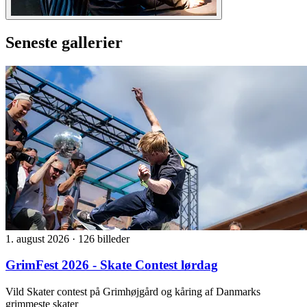
Seneste gallerier
1. august 2026
·
126 billeder
GrimFest 2026 - Skate Contest lørdag
Vild Skater contest på Grimhøjgård og kåring af Danmarks
grimmeste skater