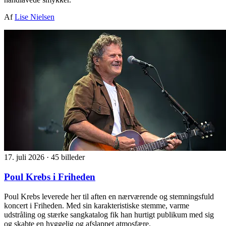
Af
Lise Nielsen
17. juli 2026
·
45 billeder
Poul Krebs i Friheden
Poul Krebs leverede her til aften en nærværende og stemningsfuld
koncert i Friheden. Med sin karakteristiske stemme, varme
udstråling og stærke sangkatalog fik han hurtigt publikum med sig
og skabte en hyggelig og afslappet atmosfære.