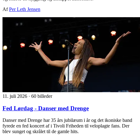
Af
Per Leth Jensen
11. juli 2026
·
60 billeder
Fed Lørdag - Danser med Drenge
Danser med Drenge har 35 års jubilæum i år og det ikoniske band
fyrede en fed koncert af i Tivoli Friheden til veloplagte fans. Der
blev sunget og skrålet til de gamle hits.