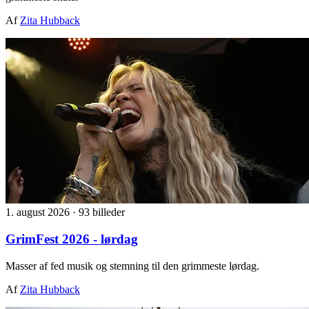
Af
Zita Hubback
1. august 2026
·
93 billeder
GrimFest 2026 - lørdag
Masser af fed musik og stemning til den grimmeste lørdag.
Af
Zita Hubback