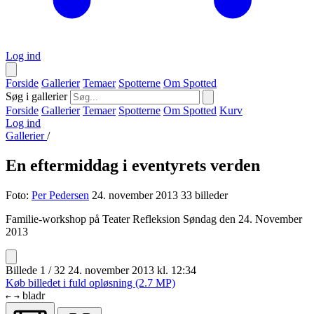
Log ind
Forside
Gallerier
Temaer
Spotterne
Om Spotted
Søg i gallerier
Forside
Gallerier
Temaer
Spotterne
Om Spotted
Kurv
Log ind
Gallerier
/
En eftermiddag i eventyrets verden
Foto:
Per Pedersen
24. november 2013
33 billeder
Familie-workshop på Teater Refleksion Søndag den 24. November
2013
Billede 1 / 32
24. november 2013 kl. 12:34
Køb billedet i fuld opløsning (2.7 MP)
bladr
←
→