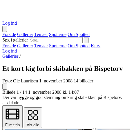
Log ind
Forside
Gallerier
Temaer
Spotterne
Om Spotted
Søg i gallerier
Forside
Gallerier
Temaer
Spotterne
Om Spotted
Kurv
Log ind
Gallerier
/
Et kort kig forbi skibakken på Bispetorv
Foto:
Ole Lauritsen
1. november 2008
14 billeder
Billede 1 / 14
1. november 2008 kl. 14:07
Der var hygge og god stemning omkring skibakken på Bispetorv.
bladr
←
→
Filmstrip
Vis alle