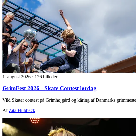
1. august 2026
·
126 billeder
GrimFest 2026 - Skate Contest lørdag
Vild Skater contest på Grimhøjgård og kåring af Danmarks grimmeste
Af
Zita Hubback