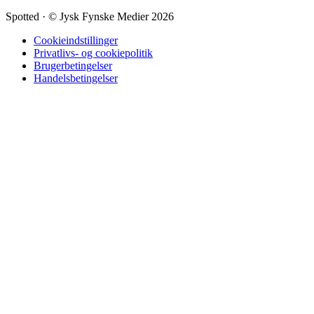
Spotted
·
© Jysk Fynske Medier 2026
Cookieindstillinger
Privatlivs- og cookiepolitik
Brugerbetingelser
Handelsbetingelser