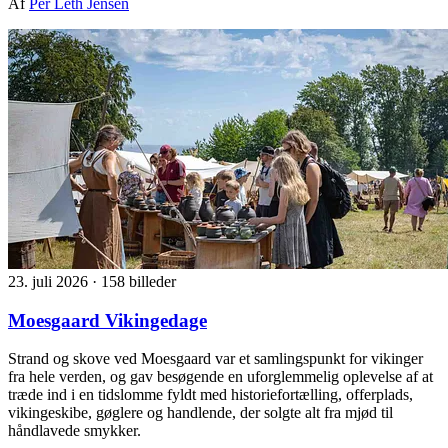
Af
Per Leth Jensen
23. juli 2026
·
158 billeder
Moesgaard Vikingedage
Strand og skove ved Moesgaard var et samlingspunkt for vikinger
fra hele verden, og gav besøgende en uforglemmelig oplevelse af at
træde ind i en tidslomme fyldt med historiefortælling, offerplads,
vikingeskibe, gøglere og handlende, der solgte alt fra mjød til
håndlavede smykker.