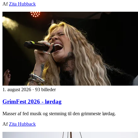
Af
Zita Hubback
1. august 2026
·
93 billeder
GrimFest 2026 - lørdag
Masser af fed musik og stemning til den grimmeste lørdag.
Af
Zita Hubback