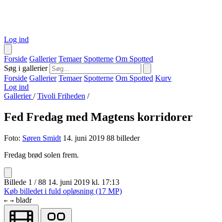
Log ind
Forside
Gallerier
Temaer
Spotterne
Om Spotted
Søg i gallerier
Forside
Gallerier
Temaer
Spotterne
Om Spotted
Kurv
Log ind
Gallerier
/
Tivoli Friheden
/
Fed Fredag med Magtens korridorer
Foto:
Søren Smidt
14. juni 2019
88 billeder
Fredag brød solen frem.
Billede 1 / 88
14. juni 2019 kl. 17:13
Køb billedet i fuld opløsning (17 MP)
bladr
←
→