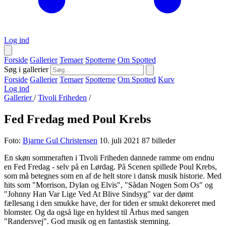
Log ind
Forside
Gallerier
Temaer
Spotterne
Om Spotted
Søg i gallerier
Forside
Gallerier
Temaer
Spotterne
Om Spotted
Kurv
Log ind
Gallerier
/
Tivoli Friheden
/
Fed Fredag med Poul Krebs
Foto:
Bjarne Gul Christensen
10. juli 2021
87 billeder
En skøn sommeraften i Tivoli Friheden dannede ramme om endnu
en Fed Fredag - selv på en Lørdag. På Scenen spillede Poul Krebs,
som må betegnes som en af de helt store i dansk musik historie. Med
hits som "Morrison, Dylan og Elvis", "Sådan Nogen Som Os" og
"Johnny Han Var Lige Ved At Blive Sindsyg" var der dømt
fællesang i den smukke have, der for tiden er smukt dekoreret med
blomster. Og da også lige en hyldest til Århus med sangen
"Randersvej". God musik og en fantastisk stemning.