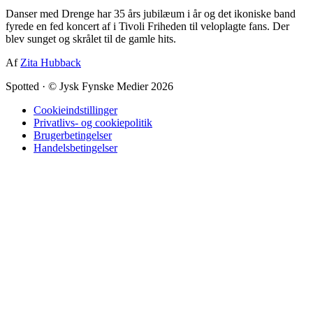
Danser med Drenge har 35 års jubilæum i år og det ikoniske band
fyrede en fed koncert af i Tivoli Friheden til veloplagte fans. Der
blev sunget og skrålet til de gamle hits.
Af
Zita Hubback
Spotted
·
© Jysk Fynske Medier 2026
Cookieindstillinger
Privatlivs- og cookiepolitik
Brugerbetingelser
Handelsbetingelser