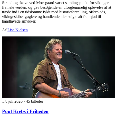
Strand og skove ved Moesgaard var et samlingspunkt for vikinger
fra hele verden, og gav besøgende en uforglemmelig oplevelse af at
træde ind i en tidslomme fyldt med historiefortælling, offerplads,
vikingeskibe, gøglere og handlende, der solgte alt fra mjød til
håndlavede smykker.
Af
Lise Nielsen
17. juli 2026
·
45 billeder
Poul Krebs i Friheden