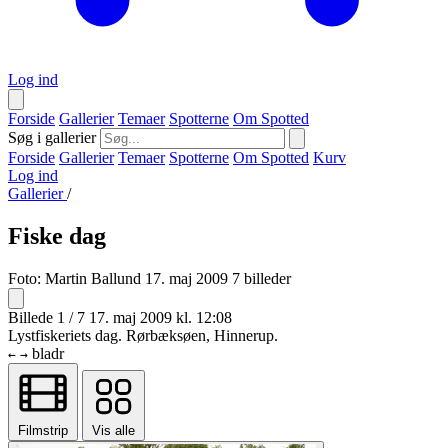
Log ind
Forside
Gallerier
Temaer
Spotterne
Om Spotted
Søg i gallerier
Forside
Gallerier
Temaer
Spotterne
Om Spotted
Kurv
Log ind
Gallerier
/
Fiske dag
Foto:
Martin Ballund
17. maj 2009
7 billeder
Billede 1 / 7
17. maj 2009 kl. 12:08
Lystfiskeriets dag. Rørbæksøen, Hinnerup.
bladr
←
→
Filmstrip
Vis alle