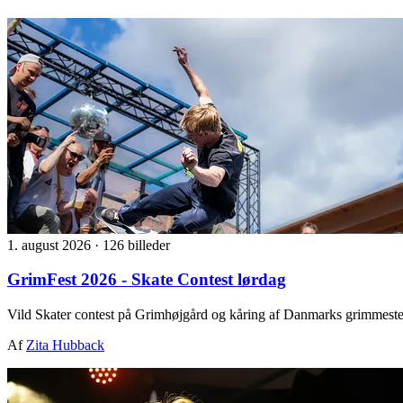
1. august 2026
·
126 billeder
GrimFest 2026 - Skate Contest lørdag
Vild Skater contest på Grimhøjgård og kåring af Danmarks grimmeste
Af
Zita Hubback