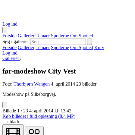
Log ind
Forside
Gallerier
Temaer
Spotterne
Om Spotted
Søg i gallerier
Forside
Gallerier
Temaer
Spotterne
Om Spotted
Kurv
Log ind
Gallerier
/
før-modeshow City Vest
Foto:
Thorbjørn Wangen
4. april 2014
23 billeder
Modeshow på Silkeborgvej.
Billede 1 / 23
4. april 2014 kl. 13:42
Køb billedet i fuld opløsning (8.4 MP)
bladr
←
→