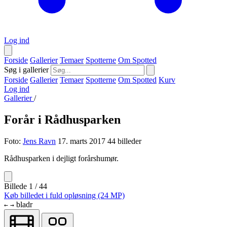
Log ind
Forside
Gallerier
Temaer
Spotterne
Om Spotted
Søg i gallerier
Forside
Gallerier
Temaer
Spotterne
Om Spotted
Kurv
Log ind
Gallerier
/
Forår i Rådhusparken
Foto:
Jens Ravn
17. marts 2017
44 billeder
Rådhusparken i dejligt forårshumør.
Billede 1 / 44
Køb billedet i fuld opløsning (24 MP)
bladr
←
→