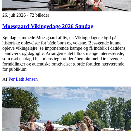
26. juli 2026
·
72 billeder
Moesgaard Vikingedage 2026 Søndag
Søndag summede Moesgaard af liv, da Vikingedagene bød på
historiske oplevelser for både børn og voksne. Besøgende kunne
opleve vikingelejre, se imponerende kampe og få indblik i datidens
håndværk og dagligliv. Arrangementet tiltrak mange interesserede,
som nød en dag i historiens tegn under åben himmel. De levende
formidlinger og autentiske omgivelser gjorde fortiden nærværende
for publikum.
Af
Per Leth Jensen