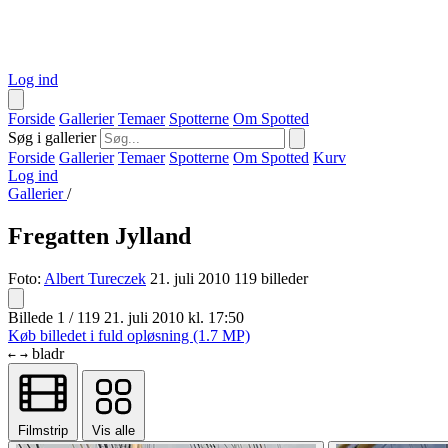
Log ind
Forside
Gallerier
Temaer
Spotterne
Om Spotted
Søg i gallerier
Forside
Gallerier
Temaer
Spotterne
Om Spotted
Kurv
Log ind
Gallerier
/
Fregatten Jylland
Foto:
Albert Tureczek
21. juli 2010
119 billeder
Billede 1 / 119
21. juli 2010 kl. 17:50
Køb billedet i fuld opløsning (1.7 MP)
bladr
←
→
Filmstrip
Vis alle