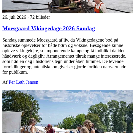
26. juli 2026
·
72 billeder
Moesgaard Vikingedage 2026 Søndag
Søndag summede Moesgaard af liv, da Vikingedagene bød på
historiske oplevelser for både børn og voksne. Besøgende kunne
opleve vikingelejre, se imponerende kampe og få indblik i datidens
håndværk og dagligliv. Arrangementet tiltrak mange interesserede,
som nød en dag i historiens tegn under åben himmel. De levende
formidlinger og autentiske omgivelser gjorde fortiden nærværende
for publikum.
Af
Per Leth Jensen