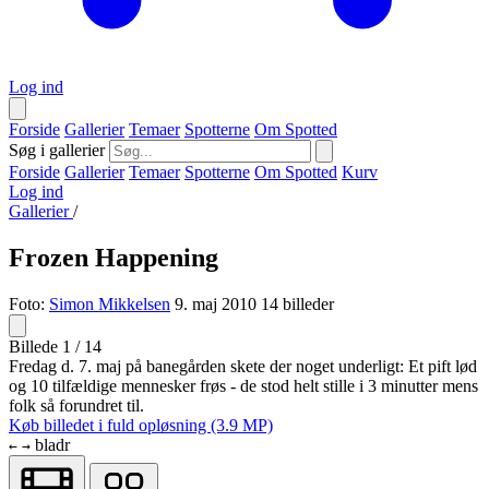
Log ind
Forside
Gallerier
Temaer
Spotterne
Om Spotted
Søg i gallerier
Forside
Gallerier
Temaer
Spotterne
Om Spotted
Kurv
Log ind
Gallerier
/
Frozen Happening
Foto:
Simon Mikkelsen
9. maj 2010
14 billeder
Billede 1 / 14
Fredag d. 7. maj på banegården skete der noget underligt: Et pift lød
og 10 tilfældige mennesker frøs - de stod helt stille i 3 minutter mens
folk så forundret til.
Køb billedet i fuld opløsning (3.9 MP)
bladr
←
→