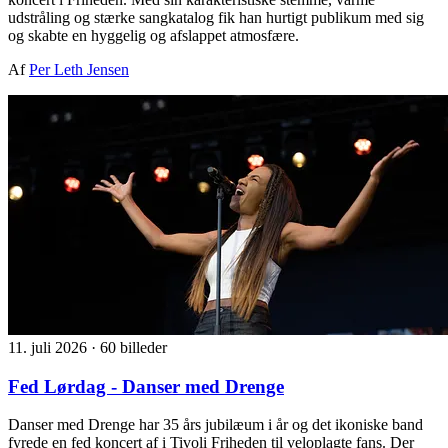
udstråling og stærke sangkatalog fik han hurtigt publikum med sig
og skabte en hyggelig og afslappet atmosfære.
Af
Per Leth Jensen
11. juli 2026
·
60 billeder
Fed Lørdag - Danser med Drenge
Danser med Drenge har 35 års jubilæum i år og det ikoniske band
fyrede en fed koncert af i Tivoli Friheden til veloplagte fans. Der