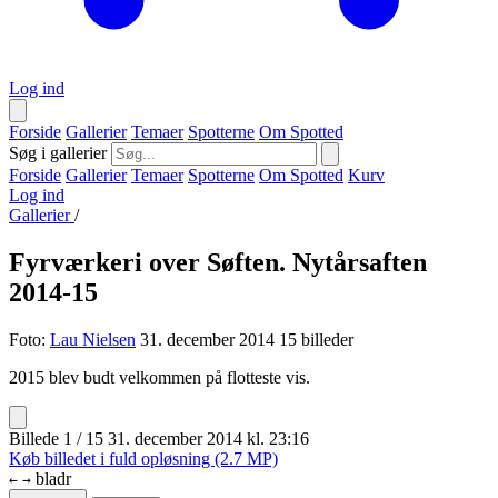
Log ind
Forside
Gallerier
Temaer
Spotterne
Om Spotted
Søg i gallerier
Forside
Gallerier
Temaer
Spotterne
Om Spotted
Kurv
Log ind
Gallerier
/
Fyrværkeri over Søften. Nytårsaften
2014-15
Foto:
Lau Nielsen
31. december 2014
15 billeder
2015 blev budt velkommen på flotteste vis.
Billede 1 / 15
31. december 2014 kl. 23:16
Køb billedet i fuld opløsning (2.7 MP)
bladr
←
→