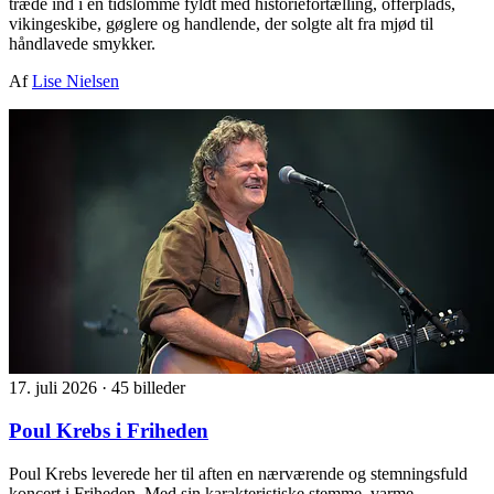
træde ind i en tidslomme fyldt med historiefortælling, offerplads,
vikingeskibe, gøglere og handlende, der solgte alt fra mjød til
håndlavede smykker.
Af
Lise Nielsen
17. juli 2026
·
45 billeder
Poul Krebs i Friheden
Poul Krebs leverede her til aften en nærværende og stemningsfuld
koncert i Friheden. Med sin karakteristiske stemme, varme