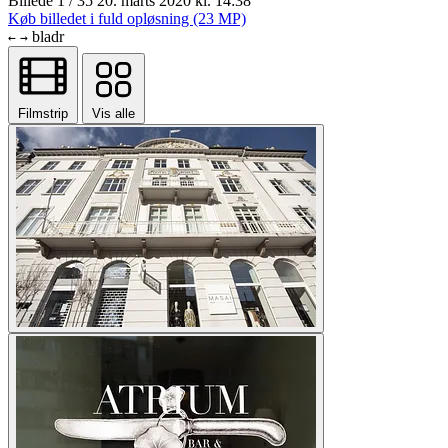
Billede 1 / 35
20. marts 2020 kl. 14:38
Køb billedet i fuld opløsning (23 MP)
bladr
←
→
Filmstrip
Vis alle