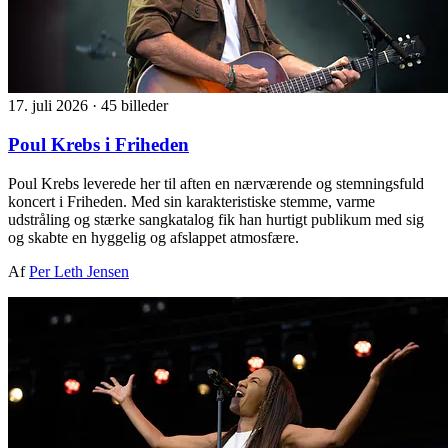
17. juli 2026
·
45 billeder
Poul Krebs i Friheden
Poul Krebs leverede her til aften en nærværende og stemningsfuld
koncert i Friheden. Med sin karakteristiske stemme, varme
udstråling og stærke sangkatalog fik han hurtigt publikum med sig
og skabte en hyggelig og afslappet atmosfære.
Af
Per Leth Jensen