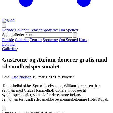
Log ind
Forside
Gallerier
Temaer
Spotterne
Om Spotted
Søg i gallerier
Forside
Gallerier
Temaer
Spotterne
Om Spotted
Kurv
Log ind
Gallerier
/
Gastromé og Atrium donerer gratis mad
til sundhedspersonalet
Foto:
Lise Nielsen
19. marts 2020
35 billeder
To michelinkokke, Søren Jacobsen og William Jørgensen, har
sammen med Claus Hommelhoff doneret middage til
sygehuspersonalet, som tak for deres store indsats.
Jeg tog en tur rundt i det smukke og mennesketomme Hotel Royal.