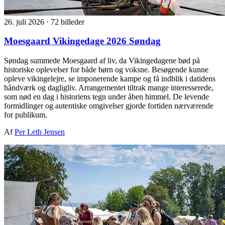
26. juli 2026
·
72 billeder
Moesgaard Vikingedage 2026 Søndag
Søndag summede Moesgaard af liv, da Vikingedagene bød på
historiske oplevelser for både børn og voksne. Besøgende kunne
opleve vikingelejre, se imponerende kampe og få indblik i datidens
håndværk og dagligliv. Arrangementet tiltrak mange interesserede,
som nød en dag i historiens tegn under åben himmel. De levende
formidlinger og autentiske omgivelser gjorde fortiden nærværende
for publikum.
Af
Per Leth Jensen