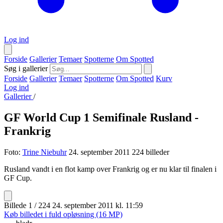
Log ind
Forside
Gallerier
Temaer
Spotterne
Om Spotted
Søg i gallerier
Forside
Gallerier
Temaer
Spotterne
Om Spotted
Kurv
Log ind
Gallerier
/
GF World Cup 1 Semifinale Rusland -
Frankrig
Foto:
Trine Niebuhr
24. september 2011
224 billeder
Rusland vandt i en flot kamp over Frankrig og er nu klar til finalen i
GF Cup.
Billede 1 / 224
24. september 2011 kl. 11:59
Køb billedet i fuld opløsning (16 MP)