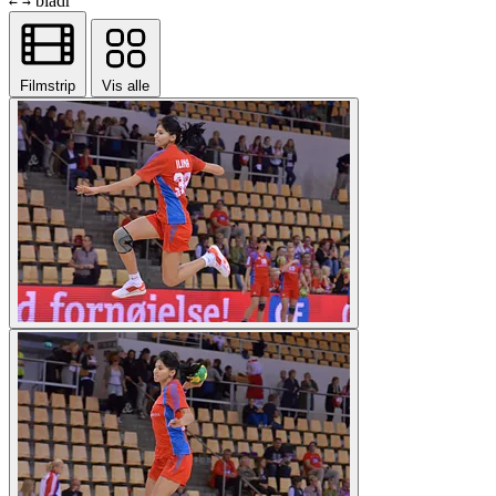
bladr
←
→
Filmstrip
Vis alle