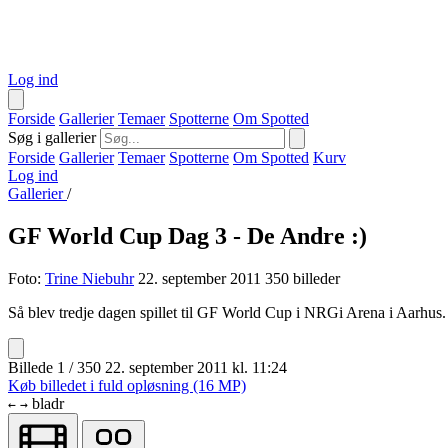
Log ind
Forside
Gallerier
Temaer
Spotterne
Om Spotted
Søg i gallerier
Forside
Gallerier
Temaer
Spotterne
Om Spotted
Kurv
Log ind
Gallerier
/
GF World Cup Dag 3 - De Andre :)
Foto:
Trine Niebuhr
22. september 2011
350 billeder
Så blev tredje dagen spillet til GF World Cup i NRGi Arena i Aarhu
Billede 1 / 350
22. september 2011 kl. 11:24
Køb billedet i fuld opløsning (16 MP)
bladr
←
→