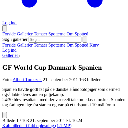
Log ind
Forside
Gallerier
Temaer
Spotterne
Om Spotted
Søg i gallerier
Forside
Gallerier
Temaer
Spotterne
Om Spotted
Kurv
Log ind
Gallerier
/
GF World Cup Danmark-Spanien
Foto:
Albert Tureczek
21. september 2011
163 billeder
Spanien havde godt fat på de danske Håndboldpiger som dermed
også tabte deres anden puljekamp.
24:30 blev resultatet med der var reelt tale om klasseforskel. Spanien
tog føringen lige fra starten og var på et tidspunkt 10 mål foran
Billede 1 / 163
21. september 2011 kl. 16:24
Køb billedet i fuld opløsning (1.1 MP)