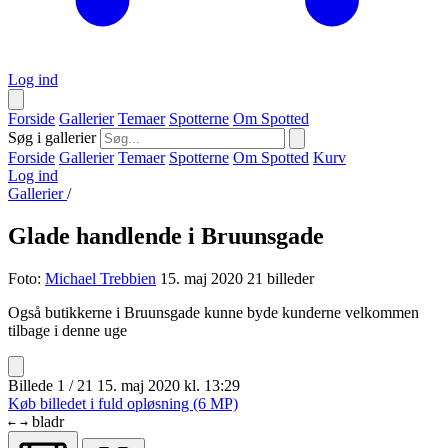
Log ind
Forside
Gallerier
Temaer
Spotterne
Om Spotted
Søg i gallerier
Forside
Gallerier
Temaer
Spotterne
Om Spotted
Kurv
Log ind
Gallerier
/
Glade handlende i Bruunsgade
Foto:
Michael Trebbien
15. maj 2020
21 billeder
Også butikkerne i Bruunsgade kunne byde kunderne velkommen
tilbage i denne uge
Billede 1 / 21
15. maj 2020 kl. 13:29
Køb billedet i fuld opløsning (6 MP)
bladr
←
→