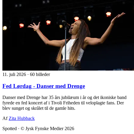
11. juli 2026
·
60 billeder
Fed Lørdag - Danser med Drenge
Danser med Drenge har 35 års jubilæum i år og det ikoniske band
fyrede en fed koncert af i Tivoli Friheden til veloplagte fans. Der
blev sunget og skrålet til de gamle hits.
Af
Zita Hubback
Spotted
·
© Jysk Fynske Medier 2026