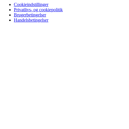
Cookieindstillinger
Privatlivs- og cookiepolitik
Brugerbetingelser
Handelsbetingelser