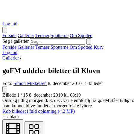
Log ind
Forside
Gallerier
Temaer
Spotterne
Om Spotted
Søg i gallerier
Forside
Gallerier
Temaer
Spotterne
Om Spotted
Kurv
Log ind
Gallerier
/
goFM uddeler biletter til Klovn
Foto:
Simon Mikkelsen
8. december 2010
15 billeder
Billede 1 / 15
8. december 2010 kl. 08:10
Onsdag tidlig morgen d. 8. dec. var Henrik Jøj fra goFM stået tidligt op
h an kunnet blive fundet af morgenfriske lyttere.
Køb billedet i fuld opløsning (4.2 MP)
bladr
←
→