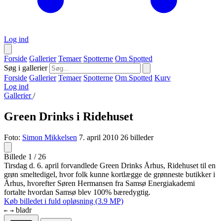
Log ind
Forside
Gallerier
Temaer
Spotterne
Om Spotted
Søg i gallerier
Forside
Gallerier
Temaer
Spotterne
Om Spotted
Kurv
Log ind
Gallerier
/
Green Drinks i Ridehuset
Foto:
Simon Mikkelsen
7. april 2010
26 billeder
Billede 1 / 26
Tirsdag d. 6. april forvandlede Green Drinks Århus, Ridehuset til en
grøn smeltedigel, hvor folk kunne kortlægge de grønneste butikker i
Århus, hvorefter Søren Hermansen fra Samsø Energiakademi
fortalte hvordan Samsø blev 100% bæredygtig.
Køb billedet i fuld opløsning (3.9 MP)
bladr
←
→