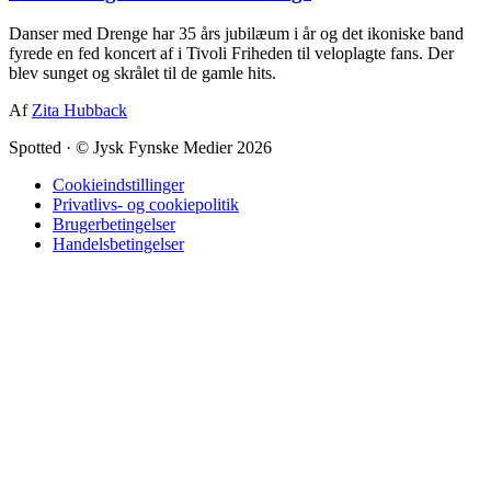
Danser med Drenge har 35 års jubilæum i år og det ikoniske band
fyrede en fed koncert af i Tivoli Friheden til veloplagte fans. Der
blev sunget og skrålet til de gamle hits.
Af
Zita Hubback
Spotted
·
© Jysk Fynske Medier 2026
Cookieindstillinger
Privatlivs- og cookiepolitik
Brugerbetingelser
Handelsbetingelser