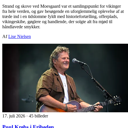
Strand og skove ved Moesgaard var et samlingspunkt for vikinger
fra hele verden, og gav besøgende en uforglemmelig oplevelse af at
træde ind i en tidslomme fyldt med historiefortælling, offerplads,
vikingeskibe, gøglere og handlende, der solgte alt fra mjød til
håndlavede smykker.
Af
Lise Nielsen
17. juli 2026
·
45 billeder
Poul Krebs i Friheden