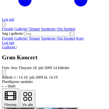
Log ind
Forside
Gallerier
Temaer
Spotterne
Om Spotted
Søg i gallerier
Forside
Gallerier
Temaer
Spotterne
Om Spotted
Kurv
Log ind
Gallerier
/
Grøn Koncert
Foto:
Jens Thaysen
18. juli 2009
14 billeder
Billede 1 / 14
18. juli 2009 kl. 14:19
Plastikpose sandaler
bladr
←
→
Filmstrip
Vis alle