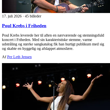
17. juli 2026
·
45 billeder
Poul Krebs i Friheden
Poul Krebs leverede her til aften en nærværende og stemningsfuld
koncert i Friheden. Med sin karakteristiske stemme, varme
udstråling og stærke sangkatalog fik han hurtigt publikum med sig
og skabte en hyggelig og afslappet atmosfære.
Af
Per Leth Jensen