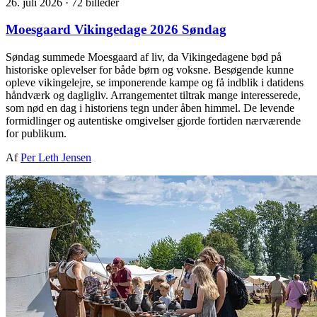
26. juli 2026
·
72 billeder
Moesgaard Vikingedage 2026 Søndag
Søndag summede Moesgaard af liv, da Vikingedagene bød på
historiske oplevelser for både børn og voksne. Besøgende kunne
opleve vikingelejre, se imponerende kampe og få indblik i datidens
håndværk og dagligliv. Arrangementet tiltrak mange interesserede,
som nød en dag i historiens tegn under åben himmel. De levende
formidlinger og autentiske omgivelser gjorde fortiden nærværende
for publikum.
Af
Per Leth Jensen