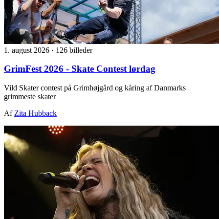
1. august 2026
·
126 billeder
GrimFest 2026 - Skate Contest lørdag
Vild Skater contest på Grimhøjgård og kåring af Danmarks
grimmeste skater
Af
Zita Hubback