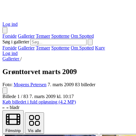
Log ind
Forside
Gallerier
Temaer
Spotterne
Om Spotted
Søg i gallerier
Forside
Gallerier
Temaer
Spotterne
Om Spotted
Kurv
Log ind
Gallerier
/
Grønttorvet marts 2009
Foto:
Mogens Petersen
7. marts 2009
83 billeder
Billede 1 / 83
7. marts 2009 kl. 10:17
Køb billedet i fuld opløsning (4.2 MP)
bladr
←
→
Filmstrip
Vis alle