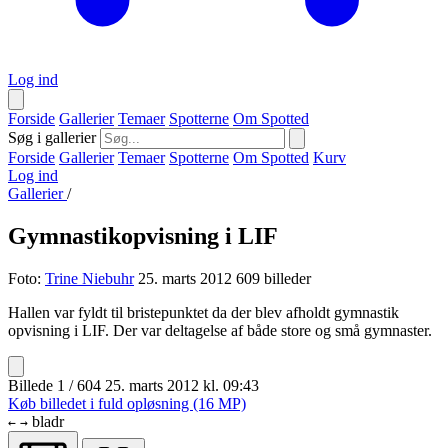
Log ind
Forside
Gallerier
Temaer
Spotterne
Om Spotted
Søg i gallerier
Forside
Gallerier
Temaer
Spotterne
Om Spotted
Kurv
Log ind
Gallerier
/
Gymnastikopvisning i LIF
Foto:
Trine Niebuhr
25. marts 2012
609 billeder
Hallen var fyldt til bristepunktet da der blev afholdt gymnastik
opvisning i LIF. Der var deltagelse af både store og små gymnaster.
Billede 1 / 604
25. marts 2012 kl. 09:43
Køb billedet i fuld opløsning (16 MP)
bladr
←
→