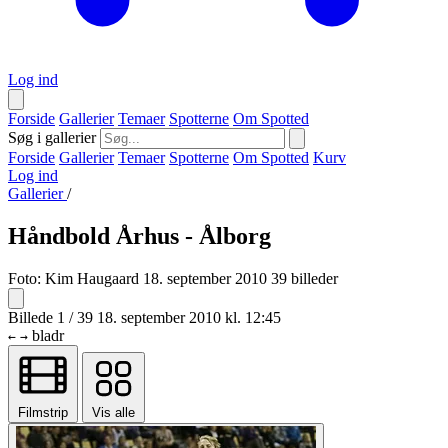
Log ind
Forside
Gallerier
Temaer
Spotterne
Om Spotted
Søg i gallerier
Forside
Gallerier
Temaer
Spotterne
Om Spotted
Kurv
Log ind
Gallerier
/
Håndbold Århus - Ålborg
Foto:
Kim Haugaard
18. september 2010
39 billeder
Billede 1 / 39
18. september 2010 kl. 12:45
bladr
←
→
Filmstrip
Vis alle