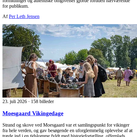
formidlinger og autentiske omgivelser gjorde fortiden nærværende
for publikum.
Af
Per Leth Jensen
23. juli 2026
·
158 billeder
Moesgaard Vikingedage
Strand og skove ved Moesgaard var et samlingspunkt for vikinger
fra hele verden, og gav besøgende en uforglemmelig oplevelse af at
træde ind i en tidslomme fyldt med historiefortælling, offerplads,