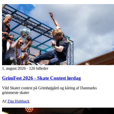
1. august 2026
·
126 billeder
GrimFest 2026 - Skate Contest lørdag
Vild Skater contest på Grimhøjgård og kåring af Danmarks
grimmeste skater
Af
Zita Hubback