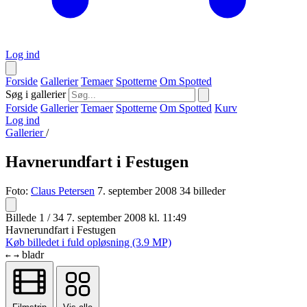
Log ind
Forside
Gallerier
Temaer
Spotterne
Om Spotted
Søg i gallerier
Forside
Gallerier
Temaer
Spotterne
Om Spotted
Kurv
Log ind
Gallerier
/
Havnerundfart i Festugen
Foto:
Claus Petersen
7. september 2008
34 billeder
Billede 1 / 34
7. september 2008 kl. 11:49
Havnerundfart i Festugen
Køb billedet i fuld opløsning (3.9 MP)
bladr
←
→