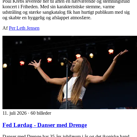
Poul Krebs leverede her til aften en nærværende og stemningsfuld
koncert i Friheden. Med sin karakteristiske stemme, varme
udstråling og stærke sangkatalog fik han hurtigt publikum med sig
og skabte en hyggelig og afslappet atmosfære.
Af
Per Leth Jensen
11. juli 2026
·
60 billeder
Fed Lørdag - Danser med Drenge
Danser med Drenge har 35 års jubilæum i år og det ikoniske band