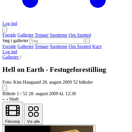
Log ind
Forside
Gallerier
Temaer
Spotterne
Om Spotted
Søg i gallerier
Forside
Gallerier
Temaer
Spotterne
Om Spotted
Kurv
Log ind
Gallerier
/
Hell on Earth - Festugeforestilling
Foto:
Kim Haugaard
28. august 2009
52 billeder
Billede 1 / 52
28. august 2009 kl. 12:30
bladr
←
→
Filmstrip
Vis alle