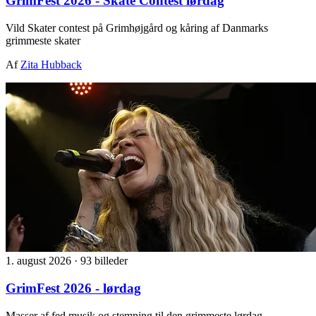
GrimFest 2026 - Skate Contest lørdag
Vild Skater contest på Grimhøjgård og kåring af Danmarks
grimmeste skater
Af
Zita Hubback
1. august 2026
·
93 billeder
GrimFest 2026 - lørdag
Masser af fed musik og stemning til den grimmeste lørdag.