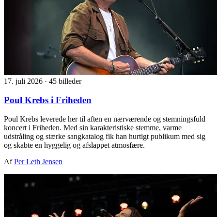
17. juli 2026
·
45 billeder
Poul Krebs i Friheden
Poul Krebs leverede her til aften en nærværende og stemningsfuld
koncert i Friheden. Med sin karakteristiske stemme, varme
udstråling og stærke sangkatalog fik han hurtigt publikum med sig
og skabte en hyggelig og afslappet atmosfære.
Af
Per Leth Jensen