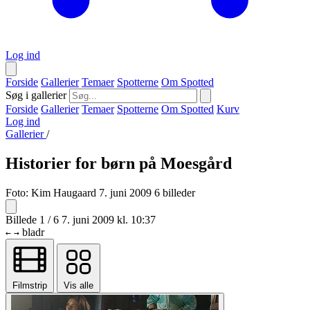
Log ind
Forside
Gallerier
Temaer
Spotterne
Om Spotted
Søg i gallerier
Forside
Gallerier
Temaer
Spotterne
Om Spotted
Kurv
Log ind
Gallerier
/
Historier for børn på Moesgård
Foto:
Kim Haugaard
7. juni 2009
6 billeder
Billede 1 / 6
7. juni 2009 kl. 10:37
bladr
←
→
Filmstrip
Vis alle