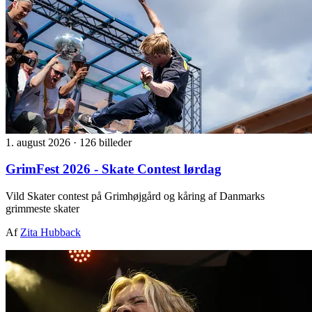
1. august 2026
·
126 billeder
GrimFest 2026 - Skate Contest lørdag
Vild Skater contest på Grimhøjgård og kåring af Danmarks
grimmeste skater
Af
Zita Hubback