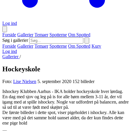
Log ind
Forside
Gallerier
Temaer
Spotterne
Om Spotted
Søg i gallerier
Forside
Gallerier
Temaer
Spotterne
Om Spotted
Kurv
Log ind
Gallerier
/
Hockeyskole
Foto:
Lise Nielsen
5. september 2020
152 billeder
Ishockey Klubben Aarhus - IKA holder hockeyskole hver lørdag.
En dag med sjov og leg på is for alle børn mellem 3-11 år, der vil
igang med at spille ishockey. Nogle var udfordret på balancen, andre
så ud til at være født med skøjter på.
De første billeder i dette spot, viser pigeholdet i ishockey. Alle kan
være med på det samme hold uanset alder, da der kun findes dette
ene pige hold