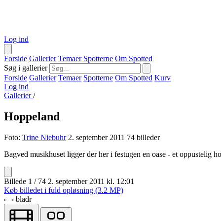
Log ind
Forside
Gallerier
Temaer
Spotterne
Om Spotted
Søg i gallerier
Forside
Gallerier
Temaer
Spotterne
Om Spotted
Kurv
Log ind
Gallerier
/
Hoppeland
Foto:
Trine Niebuhr
2. september 2011
74 billeder
Bagved musikhuset ligger der her i festugen en oase - et oppustelig 
Billede 1 / 74
2. september 2011 kl. 12:01
Køb billedet i fuld opløsning (3.2 MP)
bladr
←
→