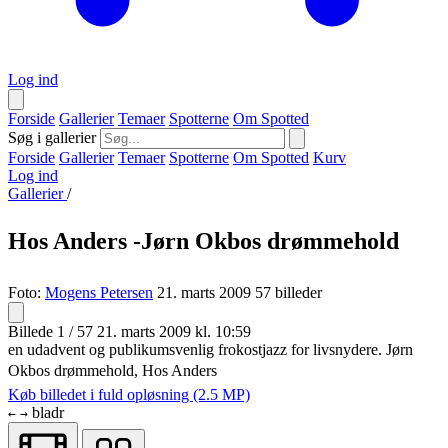
Log ind
Forside
Gallerier
Temaer
Spotterne
Om Spotted
Søg i gallerier
Forside
Gallerier
Temaer
Spotterne
Om Spotted
Kurv
Log ind
Gallerier
/
Hos Anders -Jørn Okbos drømmehold
Foto:
Mogens Petersen
21. marts 2009
57 billeder
Billede 1 / 57
21. marts 2009 kl. 10:59
en udadvent og publikumsvenlig frokostjazz for livsnydere. Jørn
Okbos drømmehold, Hos Anders
Køb billedet i fuld opløsning (2.5 MP)
bladr
←
→