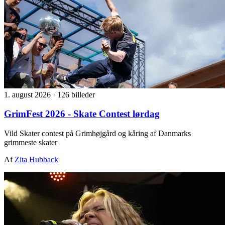
1. august 2026
·
126 billeder
GrimFest 2026 - Skate Contest lørdag
Vild Skater contest på Grimhøjgård og kåring af Danmarks
grimmeste skater
Af
Zita Hubback