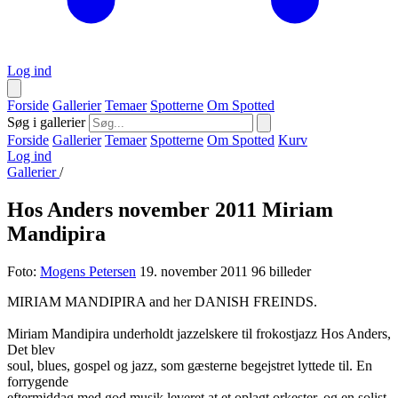
Log ind
Forside
Gallerier
Temaer
Spotterne
Om Spotted
Søg i gallerier
Forside
Gallerier
Temaer
Spotterne
Om Spotted
Kurv
Log ind
Gallerier
/
Hos Anders november 2011 Miriam
Mandipira
Foto:
Mogens Petersen
19. november 2011
96 billeder
MIRIAM MANDIPIRA and her DANISH FREINDS.
Miriam Mandipira underholdt jazzelskere til frokostjazz Hos Anders,
Det blev
soul, blues, gospel og jazz, som gæsterne begejstret lyttede til. En
forrygende
eftermiddag med god musik leveret at et oplagt orkester, og en solist