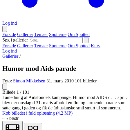
Log ind
Forside
Gallerier
Temaer
Spotterne
Om Spotted
Søg i gallerier
Forside
Gallerier
Temaer
Spotterne
Om Spotted
Kurv
Log ind
Gallerier
/
Humor mod Aids parade
Foto:
Simon Mikkelsen
31. marts 2010
101 billeder
Billede 1 / 101
I anledning af Aidsfondets kampange, Humor mod AIDS d. 1. april,
blev der onsdag d 31. marts afholdt en flot og larmende parade som
satte gang i gaden og fik de århusianske smil smurt til sommeren.
Køb billedet i fuld opløsning (4.2 MP)
bladr
←
→