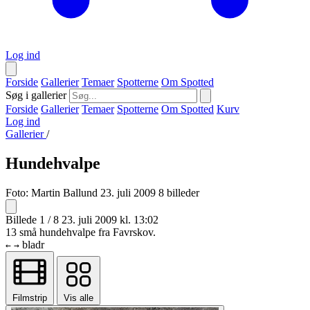
Log ind
Forside
Gallerier
Temaer
Spotterne
Om Spotted
Søg i gallerier
Forside
Gallerier
Temaer
Spotterne
Om Spotted
Kurv
Log ind
Gallerier
/
Hundehvalpe
Foto:
Martin Ballund
23. juli 2009
8 billeder
Billede 1 / 8
23. juli 2009 kl. 13:02
13 små hundehvalpe fra Favrskov.
bladr
←
→
Filmstrip
Vis alle