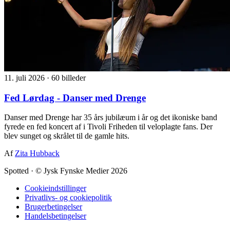
11. juli 2026
·
60 billeder
Fed Lørdag - Danser med Drenge
Danser med Drenge har 35 års jubilæum i år og det ikoniske band
fyrede en fed koncert af i Tivoli Friheden til veloplagte fans. Der
blev sunget og skrålet til de gamle hits.
Af
Zita Hubback
Spotted
·
© Jysk Fynske Medier 2026
Cookieindstillinger
Privatlivs- og cookiepolitik
Brugerbetingelser
Handelsbetingelser