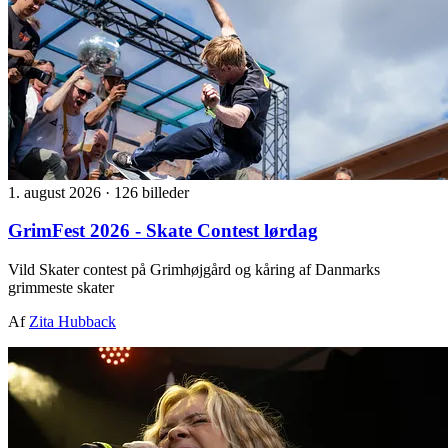
1. august 2026
·
126 billeder
GrimFest 2026 - Skate Contest lørdag
Vild Skater contest på Grimhøjgård og kåring af Danmarks
grimmeste skater
Af
Zita Hubback