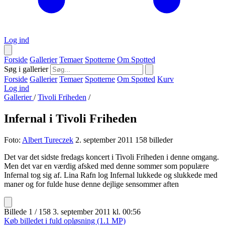
Log ind
Forside
Gallerier
Temaer
Spotterne
Om Spotted
Søg i gallerier
Forside
Gallerier
Temaer
Spotterne
Om Spotted
Kurv
Log ind
Gallerier
/
Tivoli Friheden
/
Infernal i Tivoli Friheden
Foto:
Albert Tureczek
2. september 2011
158 billeder
Det var det sidste fredags koncert i Tivoli Friheden i denne omgang.
Men det var en værdig afsked med denne sommer som populære
Infernal tog sig af. Lina Rafn log Infernal lukkede og slukkede med
maner og for fulde huse denne dejlige sensommer aften
Billede 1 / 158
3. september 2011 kl. 00:56
Køb billedet i fuld opløsning (1.1 MP)