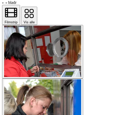
bladr
←
→
Filmstrip
Vis alle