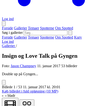
Log ind
Forside
Gallerier
Temaer
Spotterne
Om Spotted
Søg i gallerier
Forside
Gallerier
Temaer
Spotterne
Om Spotted
Kurv
Log ind
Gallerier
/
Insign og Love Talk på Gyngen
Foto:
Jason Champney
11. januar 2017
53 billeder
Double up på Gyngen...
Billede 1 / 53
11. januar 2017 kl. 20:01
Køb billedet i fuld opløsning (10 MP)
bladr
←
→