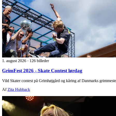
1. august 2026
·
126 billeder
GrimFest 2026 - Skate Contest lørdag
Vild Skater contest på Grimhøjgård og kåring af Danmarks grimmeste
Af
Zita Hubback