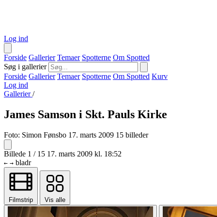
Log ind
Forside
Gallerier
Temaer
Spotterne
Om Spotted
Søg i gallerier
Forside
Gallerier
Temaer
Spotterne
Om Spotted
Kurv
Log ind
Gallerier
/
James Samson i Skt. Pauls Kirke
Foto:
Simon Fønsbo
17. marts 2009
15 billeder
Billede 1 / 15
17. marts 2009 kl. 18:52
bladr
←
→
Filmstrip
Vis alle