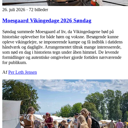
26. juli 2026
·
72 billeder
Moesgaard Vikingedage 2026 Søndag
Søndag summede Moesgaard af liv, da Vikingedagene bød på
historiske oplevelser for både børn og voksne. Besøgende kunne
opleve vikingelejre, se imponerende kampe og få indblik i datidens
håndværk og dagligliv. Arrangementet tiltrak mange interesserede,
som nød en dag i historiens tegn under åben himmel. De levende
formidlinger og autentiske omgivelser gjorde fortiden nærværende
for publikum.
Af
Per Leth Jensen