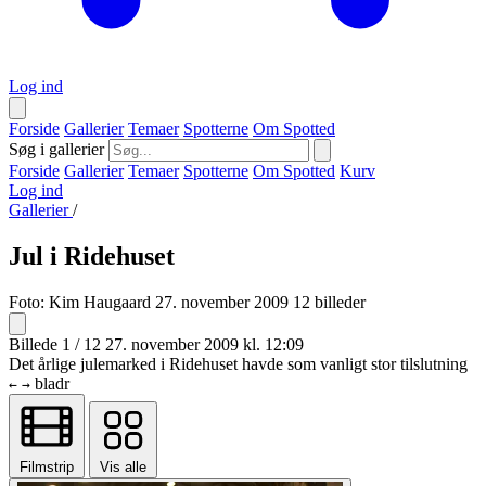
Log ind
Forside
Gallerier
Temaer
Spotterne
Om Spotted
Søg i gallerier
Forside
Gallerier
Temaer
Spotterne
Om Spotted
Kurv
Log ind
Gallerier
/
Jul i Ridehuset
Foto:
Kim Haugaard
27. november 2009
12 billeder
Billede 1 / 12
27. november 2009 kl. 12:09
Det årlige julemarked i Ridehuset havde som vanligt stor tilslutning
bladr
←
→
Filmstrip
Vis alle