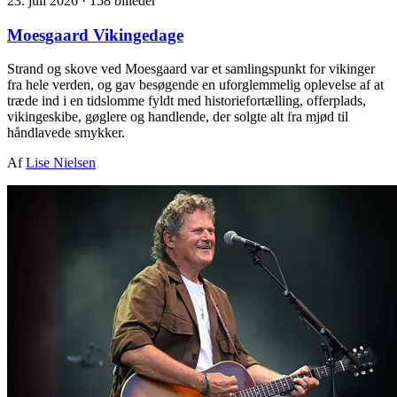
23. juli 2026
·
158 billeder
Moesgaard Vikingedage
Strand og skove ved Moesgaard var et samlingspunkt for vikinger
fra hele verden, og gav besøgende en uforglemmelig oplevelse af at
træde ind i en tidslomme fyldt med historiefortælling, offerplads,
vikingeskibe, gøglere og handlende, der solgte alt fra mjød til
håndlavede smykker.
Af
Lise Nielsen