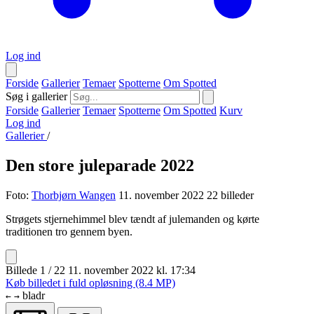
Log ind
Forside
Gallerier
Temaer
Spotterne
Om Spotted
Søg i gallerier
Forside
Gallerier
Temaer
Spotterne
Om Spotted
Kurv
Log ind
Gallerier
/
Den store juleparade 2022
Foto:
Thorbjørn Wangen
11. november 2022
22 billeder
Strøgets stjernehimmel blev tændt af julemanden og kørte
traditionen tro gennem byen.
Billede 1 / 22
11. november 2022 kl. 17:34
Køb billedet i fuld opløsning (8.4 MP)
bladr
←
→