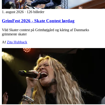
1. august 2026
·
126 billeder
GrimFest 2026 - Skate Contest lørdag
Vild Skater contest på Grimhøjgård og kåring af Danmarks
grimmeste skater
Af
Zita Hubback