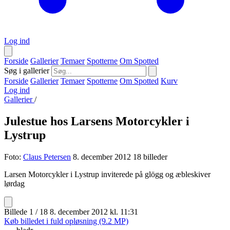
Log ind
Forside
Gallerier
Temaer
Spotterne
Om Spotted
Søg i gallerier
Forside
Gallerier
Temaer
Spotterne
Om Spotted
Kurv
Log ind
Gallerier
/
Julestue hos Larsens Motorcykler i
Lystrup
Foto:
Claus Petersen
8. december 2012
18 billeder
Larsen Motorcykler i Lystrup inviterede på glögg og æbleskiver
lørdag
Billede 1 / 18
8. december 2012 kl. 11:31
Køb billedet i fuld opløsning (9.2 MP)