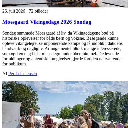
26. juli 2026
·
72 billeder
Moesgaard Vikingedage 2026 Søndag
Søndag summede Moesgaard af liv, da Vikingedagene bød på
historiske oplevelser for både børn og voksne. Besøgende kunne
opleve vikingelejre, se imponerende kampe og få indblik i datidens
håndværk og dagligliv. Arrangementet tiltrak mange interesserede,
som nød en dag i historiens tegn under åben himmel. De levende
formidlinger og autentiske omgivelser gjorde fortiden nærværende
for publikum.
Af
Per Leth Jensen