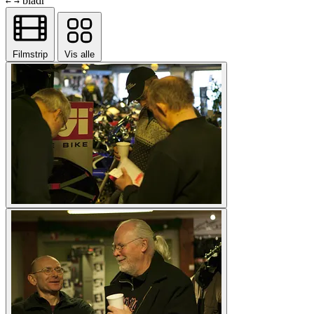
bladr
←
→
Filmstrip
Vis alle