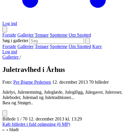
Log ind
Forside
Gallerier
Temaer
Spotterne
Om Spotted
Søg i gallerier
Forside
Gallerier
Temaer
Spotterne
Om Spotted
Kurv
Log ind
Gallerier
/
Juletravlhed i Århus
Foto:
Per Bjarne Pedersen
12. december 2013
70 billeder
Julelys, Julestemning, Juleglæde, Juleglôgg, Julegaver, Juleroser,
Juleboder, Julemad og Juletraditioner...
Ikea og Strøget..
Billede 1 / 70
12. december 2013 kl. 13:29
Køb billedet i fuld opløsning (6 MP)
bladr
←
→