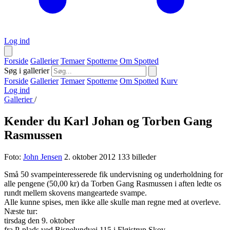
Log ind
Forside
Gallerier
Temaer
Spotterne
Om Spotted
Søg i gallerier
Forside
Gallerier
Temaer
Spotterne
Om Spotted
Kurv
Log ind
Gallerier
/
Kender du Karl Johan og Torben Gang
Rasmussen
Foto:
John Jensen
2. oktober 2012
133 billeder
Små 50 svampeinteresserede fik undervisning og underholdning for
alle pengene (50,00 kr) da Torben Gang Rasmussen i aften ledte os
rundt mellem skovens mangeartede svampe.
Alle kunne spises, men ikke alle skulle man regne med at overleve.
Næste tur:
tirsdag den 9. oktober
fra P-plads ved Bispelundvej 115 i Fløjstrup Skov.