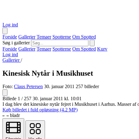
Log ind
Forside
Gallerier
Temaer
Spotterne
Om Spotted
Søg i gallerier
Forside
Gallerier
Temaer
Spotterne
Om Spotted
Kurv
Log ind
Gallerier
/
Kinesisk Nytår i Musikhuset
Foto:
Claus Petersen
30. januar 2011
257 billeder
Billede 1 / 257
30. januar 2011 kl. 10:01
I dag blev det kinesiske nytår fejret i Musikhuset i Aarhus. Masser 
Køb billedet i fuld opløsning (4.2 MP)
bladr
←
→