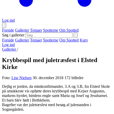
Log ind
Forside
Gallerier
Temaer
Spotterne
Om Spotted
Søg i gallerier
Forside
Gallerier
Temaer
Spotterne
Om Spotted
Kurv
Log ind
Gallerier
/
Krybbespil med juletræsfest i Elsted
Kirke
Foto:
Lise Nielsen
30. december 2018
172 billeder
Dejlig er jorden, da minikonfirmander, 3.A og 3.B, fra Elsted Skole
på smukkeste vis opførte deres krybbespil med Kejser Augustus,
markens hyrder, himlens engle samt Maria og Josef og Jesubarnet.
Et barn blev født i Bethlehem.
Bagefter var der juletræsfest med besøg af julemanden i
Sognegården.