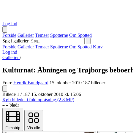
Log ind
Forside
Gallerier
Temaer
Spotterne
Om Spotted
Søg i gallerier
Forside
Gallerier
Temaer
Spotterne
Om Spotted
Kurv
Log ind
Gallerier
/
Kulturnat: Åbningen og Trøjborgs beboer
Foto:
Henrik Bundgaard
15. oktober 2010
187 billeder
Billede 1 / 187
15. oktober 2010 kl. 15:06
Køb billedet i fuld opløsning (2.8 MP)
bladr
←
→
Filmstrip
Vis alle