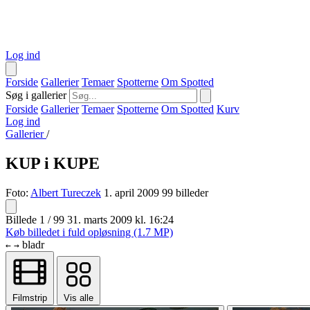
Log ind
Forside
Gallerier
Temaer
Spotterne
Om Spotted
Søg i gallerier
Forside
Gallerier
Temaer
Spotterne
Om Spotted
Kurv
Log ind
Gallerier
/
KUP i KUPE
Foto:
Albert Tureczek
1. april 2009
99 billeder
Billede 1 / 99
31. marts 2009 kl. 16:24
Køb billedet i fuld opløsning (1.7 MP)
bladr
←
→
Filmstrip
Vis alle