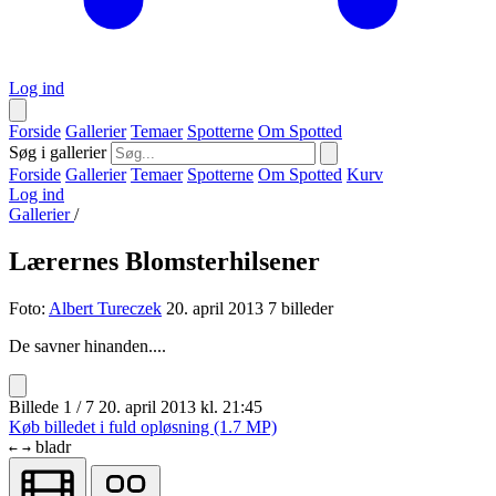
Log ind
Forside
Gallerier
Temaer
Spotterne
Om Spotted
Søg i gallerier
Forside
Gallerier
Temaer
Spotterne
Om Spotted
Kurv
Log ind
Gallerier
/
Lærernes Blomsterhilsener
Foto:
Albert Tureczek
20. april 2013
7 billeder
De savner hinanden....
Billede 1 / 7
20. april 2013 kl. 21:45
Køb billedet i fuld opløsning (1.7 MP)
bladr
←
→