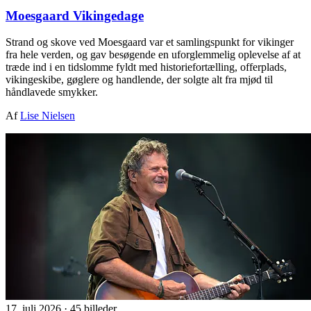
Moesgaard Vikingedage
Strand og skove ved Moesgaard var et samlingspunkt for vikinger
fra hele verden, og gav besøgende en uforglemmelig oplevelse af at
træde ind i en tidslomme fyldt med historiefortælling, offerplads,
vikingeskibe, gøglere og handlende, der solgte alt fra mjød til
håndlavede smykker.
Af
Lise Nielsen
17. juli 2026
·
45 billeder