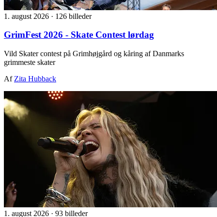
1. august 2026
·
126 billeder
GrimFest 2026 - Skate Contest lørdag
Vild Skater contest på Grimhøjgård og kåring af Danmarks
grimmeste skater
Af
Zita Hubback
1. august 2026
·
93 billeder